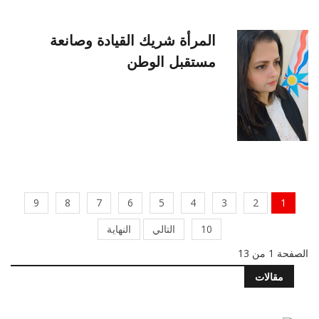
المرأة شريك القيادة وصانعة
مستقبل الوطن
9
8
7
6
5
4
3
2
1
10
التالي
النهاية
الصفحة 1 من 13
مقالات
دستور ام سوط جلاد
أيار 19, 2026