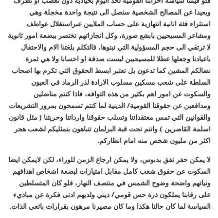
فلو قيمنا سياسة احزابنا القومية لحد اليوم بحيادية دون تعصب او تطرف
وبعيدا عن المصالح الشخصية سنصل الى نتيجة واحدة مخجلة وهي
استثراء فئة انانية انتهازية على حساب الملايين عبراستغلال عواطف
ومشاعر المسيحيين بابشع صورة، وكل انجازاتهم تختصر ببضعة امور ثانوية
لا ترتقي الى حجم المسؤولية التي تبنوها، فالتكلم بلغتنا الام والاحتفال
باعيادنا وجعلها عطلا للمسيحيين ليست صدقة او احسانا ولا هي ثمرة
نضالكم المشين كما تدعون بل تعتبر ابسط الحقوق التي تكرم بها اصحاب
السلطة على شعب مسكين مسلوب الارادة لذر الرماد في العيون
والسكوت عن امور اهم بكثير من هذه التوافه، فاذا كنتم مناضلين
ومدافعين عن حقوقنا القومية/ الدينية لما كنتم تسمحون بمرور التشريعات
والقوانين التي تمس معتقداتنا وتسلب حقوقنا وارداتنا وحريتنا ( مثل قانون
اسلمة القاصرين ) وانتم تحت قبة البرلمان تتباهون بتمثليكم لشعب هجر
اكثر من مليون شخص منه امام انظاركم.
لا يمكن حفر نفق بدبوس، ولا يمكن ارجاع الزمن للوراء، لكن لايمكن ايضا
السكوت عن حقوق شعب كامل مقابل امتيازات لبضعة اشخاص اهدافهم
ونياتهم واضحة وضوح الشمس في منتصف النهار، فلو كان المتسلطين
على رقابنا يملكون ذرة حس قومي/ ديني ولديهم ادنى فكرة عن مباديء
السياسة لما كان حالنا هكذا وما كان مصيرنا مرهون بقرارات بائعي الذات.