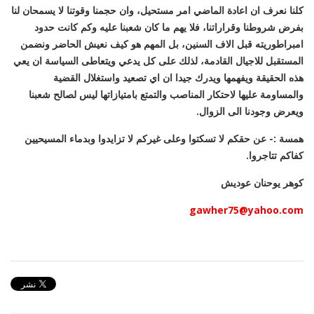
كلنا نعرف ان اعادة الماضي امر مستحيل، وان حجمنا وقوتنا لا يسمحان لنا
بفرض شروطنا وقراراتنا، فلا يهم ما كان شعبنا عليه وكم كانت حدود
امبراطوريته قبل الاف السنين، بل المهم هو كيف نعيش الحاضر ونضمن
المستقبل للاجيال القادمة، لذلك على كل يدعي ويتعاطى السياسة ان يعي
هذه الحقيقة ويفهمها ويدرك جيدا ان اي تصعيد واستغلال القضية
والمساومة عليها لاحتكار المناصب والتمتع بامتيازاتها ليس لصالح شعبنا
ويعرض وجودنا الى الزوال.
همسة :- عن حقكم لا تسكتوا وعلى غيركم لا تزايدوا وبدماء المسيحيين
كفاكم تتاجروا.
كوهر يوحنان عوديش
gawher75@yahoo.com