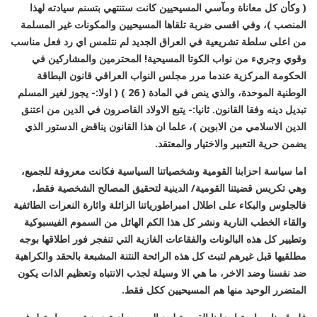
( وكأن كل معاناة ومآسي المسيحيين كانت ستنتهي بتسنم سيادته لهذا
المنصب )، وفي اقسى ضربة تلقاها المسيحيين والمكونات غير المسلمة
من اعلى سلطة تشريعية في العراق الجديد لم نتلمس اي رد فعل مناسب
وقوي وجريء من نواب الكوتا المسيحية! المحترمين والمشاركين في
الحكومة المركزية عندما مرر مجلس النواب العراقي قانون البطاقة
الوطنية الموحدة، والذي ينص في المادة ( 26 ) ( اولا:- يجوز لغير المسلم
تبديل دينه وفقا القانون. ثانيا:- يتبع الاولاد القاصرون في الدين من اعتنق
الدين الاسلامي من الابوين )، علما ان هذا القانون يناقض الدستور الذي
يضمن حرية التعبير والاختيار والمعتقد.
اما سياسة احزابنا القومية وشخصياتنا السياسية فكانت معروفة للجميع،
وهي تكريس قضيتنا القومية/ الدينية لتحقيق المصالح الشخصية فقط،
فالجلوس والبكاء على اطلال امبراطورياتنا الزائلة واثارة النعرات الطائفية
والقاء الخطب النارية ونشر كل هذا الكم الهائل من السموم الفيسبوكية
وتطيير كل هذه البالونات والفقاعات الغازية التي تنفجر فور اطلاقها بوجه
مطلقيها قبل غيرهم لتبث كل هذه الرائحة النتنة المشبعة بالحقد والكراهية
ضد نفسنا وضد الاخر، ما هي الا وسيلة لجذب الانتباه وتعظيم الذات يكون
المتضرر الوحيد منها هم المسيحيين ككل فقط.