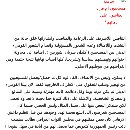
التنافس اللاشريف على الزعامة والمناصب وامتيازاتها خلق حالة من
التشتت واللامبالاة وعدم الشعور بالمسؤولية وانعدام الشعور القومي/
الديني بين المسيحيين ( كلدان سريان اشوريين )، اضافة الى محاولة
احتوائهم وتهميشهم سياسيا وتشريعيا، كلها اسباب نهايتها نتيجة حتمية وهي
انقراضهم من موطنهم الاصلي.
لا يمكن، وليس من الانصاف، القاء لوم كل ما حصل/يحصل للمسيحيين
من تهجير وسلب للحقوق على الاطراف الخارجية فقط، لان بيتنا القومي/
الديني لم يكن مرتبا يوما وكل دعائمه كانت مهترئة ومبينة على المنافع
والمصالح الشخصية، والامثلة على ذلك كثيرة جدا بحيث لا تعد ولا تحصى
لكن سنذكر البعض منها على سبيل المثال وليس الحصر، فبينما كان
المسيحيين يتعرضون الى ابشع هجمة تهدد وجودهم من قبل تنظيم داعش
الارهابي كان بعض ممثليهم في مجلس النواب العراقي يطالب بمنصب
نائب رئيس الجمهورية كتعويض عما يحصل لهم من ابادة في سهل نينوى!!!