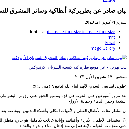
بيان صادر عن بطريركية أنطاكية وسائر المشرق للس
تشرين1/أكتوير 21, 2023
font size
decrease font size
increase font size
Print
Email
Image Gallery
بيت نهرين – عن موقع بطريركية كنيسة السريان الارثدوكس
دمشق - 19 تشرين الأول ٢٠٢٣
"طوبى لصانعي السلام، لأنّهم أبناء الله يُدعَون" (متى 5: 9)
بعد مرور أسبوعين على الحرب في غزة وتدمير الحجر على رؤوس البشر وارتفاع 
البشعة وحقن الدماء وحماية الأرواح.
إن مناظر مئات الأطفال القتلى والأمهات الثكلى وأشلاء المدنيين، وبخاصة بع
إنّ استهداف الأطفال الأبرياء وأمّهاتهم وإبادة عائلات بكاملها، هو خارج منطق
أدنى مقوّمات الحياة، بالإضافة إلى منع إدخال الماء والدواء والغذاء.