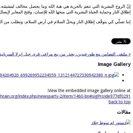
إنّ الروح البشرية التي تنعم بالحرية هي هبة الله وما يحصل مخالف لمشيئته.
إطلاق النار وحماية الحياة البشرية التي منحها الله للإنسان، وفتح المعابر لإيصا
إننا نصلّي كي يتوقّف إطلاق النار ويحلّ السلام في أرض السلام، ونطلب من الل
« ملتقى التضامن مع طورعبدين، يحذر من بيع مراعي قرى جبل إيزلا السريانية 
Image Gallery
View the embedded image gallery online at:
nahrain.org/index.php/newsparty-2/item/1460-bn#sigProIde977df0291
back to top
مقالات