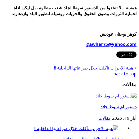
مسة:- لا تتخذوا من الدستور سوطا لجلد شعب مظلوم، بل ليكن اداة
حماية الثروات وصون الحقوق والحريات ووسيلة لتطوير البلد وازدهاره.
وهر يوحنان عوديش
gawher75@yahoo.co
 هيبة الاحزاب تآكلت خلال صراعاتها الداخلية !!
back to to
قالات
ستور ام سوط جلاد
ار 19, 2026
مقالات