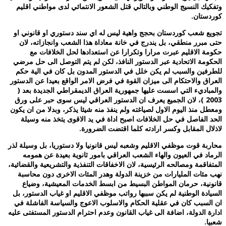
تفكيك النسيج الوطني وبالتالي قتل الشعور الانتمائي لدى مواطني اقليم
وردستان.
جويع شعب كوردستان بحجج واهية ليس له اي سند دستوري او قانوني او
تى مبرر منطقي، بل يندرج في خانة معاداة هذا الشعب وانجازاته، لان
كومة الاقليم عبرت مرارا وتكرارا عن استعدادها لحل الخلافات مع
لحكومة الاتحادية عبر الدستور النافذ، لكن لم يتم التوصل الى حل مرضي
لطرفين والسبب لم يكن خلل في الدستور المدون بل كان في الية حكم
لعراق والاحتكام الى ميزان القوة في فرض الامر الواقع بعيدا عن الدستور
المباديء التي اسست عليها جمهورية العراق الديمقراطي الجديدة بعد (
2003 )، لان الجميع يعرف ان الدستور العراقي ليس سوى حبر على ورق
معطل منذ اليوم الاول لصياغته ولم ينفذ منه شيئا يذكر، وبدلا من ان يكون
لحد الفاصل في حل الخلافات اصبح اداة في يد الاقوى يتخذ منه وسيلة
اذلال المقابل وكسر ارادته كلما اقتضت الضرورة.
حاربة قوت موظفي الاقليم وشعبه ليس قانونيا ولا دستوريا، بل وسيلة لذر
لرماد في العيون والهاء الشعب العراقي بامور ثانوية بعيدة عن همومه
لمتفاقمة ومصالحه الرئيسية، لان الاخفاقات التنفذية والتشريعية والقضائية،
هب مئات المليارات من خزينة الدولة وهدر المئات الاخرى دون محاسبة
انونية، حرمان المواطن البسيط من ابسط الخدمات المعيشية، وضياع
لسيادة الوطنية لم يكن سببها رواتب موظفي الاقليم او غياب الدستور، بل
ن السبب كان في عقلية الحكام والاسلوب الاعوج والسياسة الفاشلة في
دارة الدولة، اضافة الى غياب القانون وعدم احترام الدستور المستفتى عليه
عبيا.