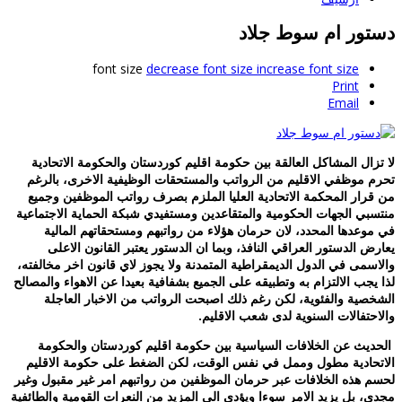
ستور ام سوط جلاد
font size
decrease font size
increase font size
Print
Email
ا تزال المشاكل العالقة بين حكومة اقليم كوردستان والحكومة الاتحادية
حرم موظفي الاقليم من الرواتب والمستحقات الوظيفية الاخرى، بالرغم
ن قرار المحكمة الاتحادية العليا الملزم بصرف رواتب الموظفين وجميع
نتسبي الجهات الحكومية والمتقاعدين ومستفيدي شبكة الحماية الاجتماعية
ي موعدها المحدد، لان حرمان هؤلاء من رواتبهم ومستحقاتهم المالية
عارض الدستور العراقي النافذ، وبما ان الدستور يعتبر القانون الاعلى
الاسمى في الدول الديمقراطية المتمدنة ولا يجوز لاي قانون اخر مخالفته،
ذا يجب الالتزام به وتطبيقه على الجميع بشفافية بعيدا عن الاهواء والمصالح
لشخصية والفئوية، لكن رغم ذلك اصبحت الرواتب من الاخبار العاجلة
الاحتفالات السنوية لدى شعب الاقليم.
لحديث عن الخلافات السياسية بين حكومة اقليم كوردستان والحكومة
لاتحادية مطول وممل في نفس الوقت، لكن الضغط على حكومة الاقليم
حسم هذه الخلافات عبر حرمان الموظفين من رواتبهم امر غير مقبول وغير
جدي، بل يزيد الامر سوءا ويؤدي الى المزيد من النعرات القومية والطائفية