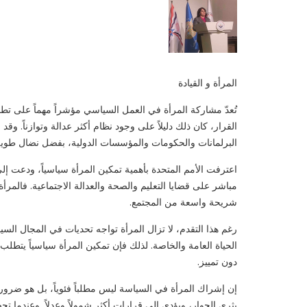
المرأة و القيادة
تُعدّ مشاركة المرأة في العمل السياسي مؤشراً مهماً على تط
القرار، كان ذلك دليلاً على وجود نظام أكثر عدالة وتوازناً. وق
البرلمانات والحكومات والمؤسسات الدولية، بفضل نضال طوي
اعترفت الأمم المتحدة بأهمية تمكين المرأة سياسياً، ودعت إل
مباشر على قضايا التعليم والصحة والعدالة الاجتماعية. فالمرأ
شريحة واسعة من المجتمع.
رغم هذا التقدم، لا تزال المرأة تواجه تحديات في المجال ال
الحياة العامة والخاصة. لذلك فإن تمكين المرأة سياسياً يتط
دون تمييز.
إن إشراك المرأة في السياسة ليس مطلباً فئوياً، بل هو ضرورة 
يثري الحوار، ويؤدي إلى قرارات أكثر شمولاً وعدلاً. وعندما 