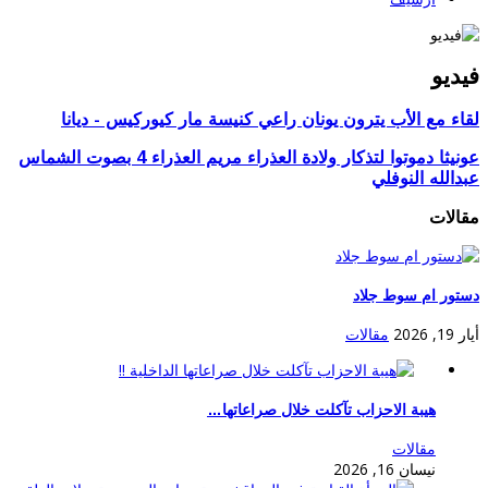
يديو
قاء مع الأب يترون يونان راعي كنيسة مار كيوركيس - ديانا
عونيثا دموتوا لتذكار ولادة العذراء مريم العذراء 4 بصوت الشماس
بدالله النوفلي
قالات
ستور ام سوط جلاد
ار 19, 2026
مقالات
هيبة الاحزاب تآكلت خلال صراعاتها…
مقالات
نيسان 16, 2026