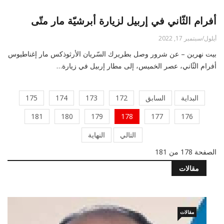
أفرام الثّاني في إربيل لزيارة أبرشيّة مار متّى
أيلول/سبتمبر 17, 2022
بيت نهرين – عن شرور وصل بطريرك السّريان الأرثوذكس مار إغناطيوس
أفرام الثّاني، عصر الخميس، إلى مطار إربيل في زيارة…
البداية
السابق
172
173
174
175
181
180
179
178
177
176
التالي
النهاية
الصفحة 178 من 181
مقالات
مقالات