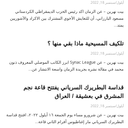
أيلول/سبتمبر 18, 2022
بيت نهرين – عن الزمان اكد رئيس الحزب الديمقراطي الكردستاني
مسعود البارزاني، أن للتعايش الأخوي المشترك بين الاكراد والآشوريين
يمتد…
تلكيف المسيحية ماذا بقي منها ؟
أيلول/سبتمبر 18, 2022
بيت نهرين – عن Syriac League ابرز الكاتب الموصلي المعروف ذنون
محمد في مقالة نشره بجريدة الزمان واسعة الانتشار عن…
قداسة البطريرك السرياني يفتتح قاعة نجم
المشرق في بعشيقة / العراق
أيلول/سبتمبر 18, 2022
بيت نهرين – عن شرورو مساء يوم الجمعة ١٦ أيلول ٢٠٢٢، افتتح قداسة
البطريرك السرياني مار إغناطيوس أفرام الثاني قاعة…