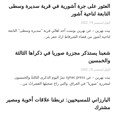
العثور على جرة آشورية في قرية سديرة وسطى
التابعة لناحية آشور
أيلول/سبتمبر 19, 2022
بيت نهرين – عن نهرين بوست أحد اهالي قرية "سديرة وسطى" التابعة
لناحية آشور من قضاء الشرقاط اراد حفر بئر…
شعبنا يستذكر مجزرة صوريا في ذكراها الثالثة
والخمسين
أيلول/سبتمبر 18, 2022
بيت نهرين – عن syriac press تمرُ اليومَ الذكرى الثالثةُ والخمسون
لمجزرةِ "صوريا" في العراق، والتي راحَ ضحيتَها العشراتُ من…
البارزاني للمسيحيين: تربطنا علاقات أخوية ومصير
مشترك