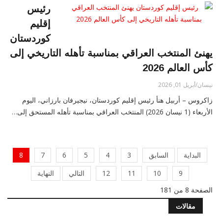
رئيس
إقليم
كوردستان
يهنئ المنتخب العراقي بمناسبة تأهله التاريخي إلى
كأس العالم 2026
نيسان/أبريل 01, 2026
زاكروس – أربيل هنأ رئيس إقليم كوردستان، نيجيرفان بارزاني، اليوم
الأربعاء (1 نيسان 2026) المنتخب العراقي بمناسبة تأهله المستحق إلى…
البداية
السابق
3
4
5
6
7
8
9
10
11
12
التالي
النهاية
الصفحة 8 من 181
مقالات
دستور ام سوط جلاد