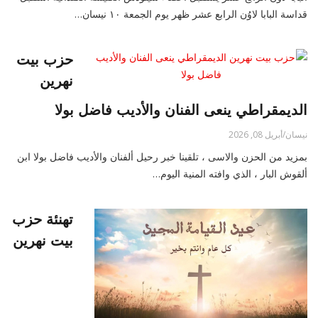
قداسة البابا لاوُن الرابع عشر ظهر يوم الجمعة ١٠ نيسان…
حزب بيت
نهرين
الديمقراطي ينعى الفنان والأديب فاضل بولا
نيسان/أبريل 08, 2026
بمزيد من الحزن والاسى ، تلقينا خبر رحيل ألفنان والأديب فاضل بولا ابن
ألقوش البار ، الذي وافته المنية اليوم…
تهنئة حزب
بيت نهرين