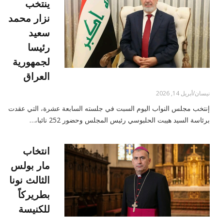
ينتخب
نزار محمد
سعيد
رئيسا
لجمهورية
العراق
نيسان/أبريل 14, 2026
إنتخب مجلس النواب اليوم السبت في جلسته السابعة عشرة، التي عقدت
برئاسة السيد هيبت الحلبوسي رئيس المجلس وحضور 252 نائبا،…
انتخاب
مار بولس
الثالث نونا
بطريركاً
للكنيسة