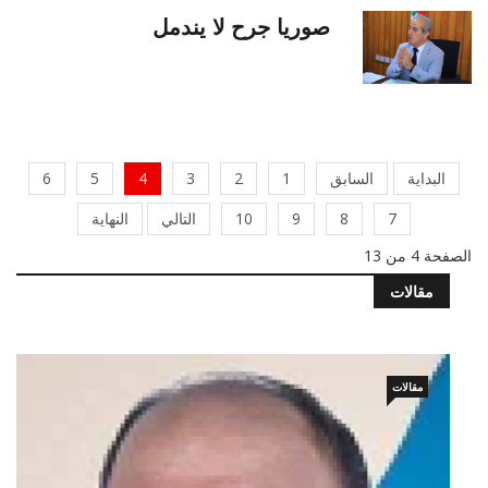
صوريا جرح لا يندمل
البداية
السابق
1
2
3
4
5
6
7
8
9
10
التالي
النهاية
الصفحة 4 من 13
مقالات
مقالات