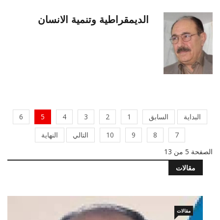
الديمقراطية وتنمية الانسان
البداية
السابق
1
2
3
4
5
6
7
8
9
10
التالي
النهاية
الصفحة 5 من 13
مقالات
مقالات