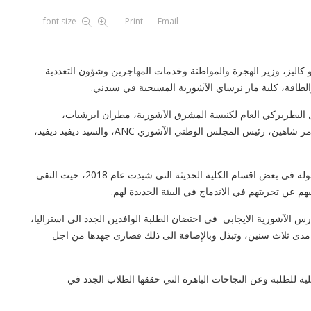
font size
Print
Email
2، زار معالي الوزير أندرو كاليز، وزير الهجرة والمواطنة وخدمات المهاجرين وشؤون التعددية
 والطاقة، كلية مار نرساي الآشورية المسيحية في سيدني.
ل البطريركي العام لكنيسة المشرق الآشورية، مطران ابرشيات،
استراليا، نيوزلندا ولبنان، والكادر التنفيذي للمدرسة والسيد هرمز شاهين، رئيس المجلس الوطني الآشوري ANC، والسيد ديفيد ديفيد،
واصطحب السيد أدور دنخا، مدير الكلية الضيوف الكرام في جولة في بعض اقسام الكلية الحديثة التي شيدت عام 2018، حيث التقى
يهم عن تجربتهم في الاندماج في البيئة الجديدة لهم.
 الآشورية الايجابي في احتضان الطلبة الوافدين الجدد الى استراليا،
 مدى ثلاث سنين، وتبذل وبالإضافة الى ذلك قصارى جهدها من اجل
ة للطلبة وعن النجاحات الباهرة التي حققها الطلاب الجدد في