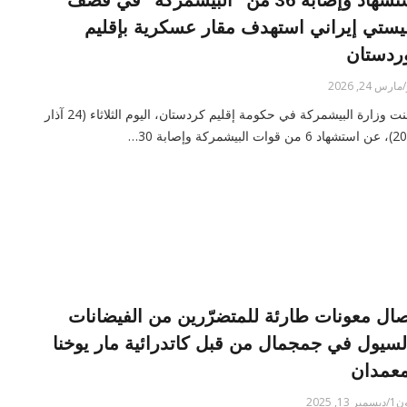
استشهاد وإصابة 36 من "البيشمركة" في قصف
ليستي إيراني استهدف مقار عسكرية بإقليم
ردستان
ارس 24, 2026
أعلنت وزارة البيشمركة في حكومة إقليم كردستان، اليوم الثلاثاء (24 آذار
وات البيشمركة وإصابة 30…
صال معونات طارئة للمتضرّرين من الفيضانات
لسيول في جمجمال من قبل كاتدرائية مار يوخنا
معمدان
 13, 2025