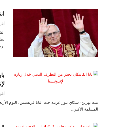
ان
أيار 09, 25
الش
بطر
بر
با
لإ
أيلول
بيت نهرين- سكاي نيوز عربية حث البابا فرنسيس، اليوم الأربعاء
المسلمة الأكبر…