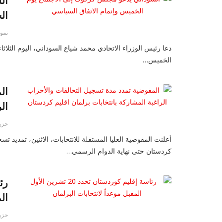
ال
ال
تموز/ي
دعا رئيس الوزراء الاتحادي محمد شياع السوداني، اليوم الثل
الخميس…
ال
ال
حزيران
أعلنت المفوضية العليا المستقلة للانتخابات، الاثنين، تمديد ت
كردستان حتى نهاية الدوام الرسمي…
ال
حزيران