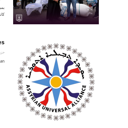
بمب
كات
es
حزيران
nan