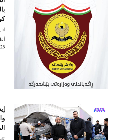
با
كو
آذار/م
2026)، عن استشهاد 6 من ق
إي
وا
ال
كانون1/ديسمبر