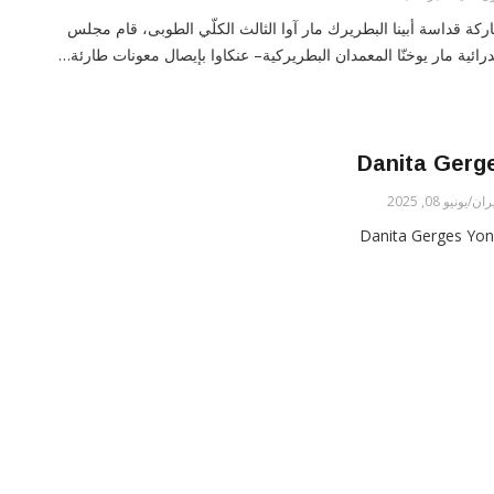
اركة قداسة أبينا البطريرك مار آوا الثالث الكلّي الطوبى، قام مجلس
درائية مار يوخنّا المعمدان البطريركية– عنكاوا بإيصال معونات طارئة…
Danita Gerg
/يونيو 08, 2025
Danita Gerges Yo