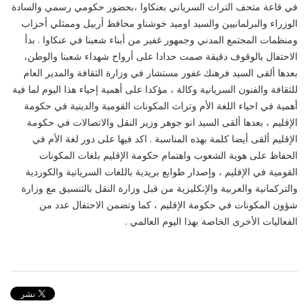
في قاعة متحف التراث السرياني بعنكاوا ،بحضور حكومي رسمي والسادة
الوزراء والبرلمانيين والسيد اوميد خوشناو محافظ أربيل وممثلي أحزاب
ومنظمات المجتمع المدني وجمهور غفير من أبناء شعبنا في عنكاوا . بدأ
الاحتفال بالوقوف دقيقة صمت حدادا على أرواح شهداء شعبنا والوطن،
بعدها ألقى السيد فرهنك غفور مستشار في وزارة الثقافة والمدير العام
للثقافة والفنون السريانية وكالة ، مؤكدا على أهمية إحياء هذا اليوم لما فية
أهمية في احياء اللغة الأم وتراث المكونات القومية والدينية في حكومة
الإقليم ، بعدها ألقى السيد انو جوهر وزير النقل والاتصالات في حكومة
الإقليم ألقى أيضا كلمة بهذه المناسبة . اكد فيها على دور لغة الأم في
الحفاظ على هوية الشعوب واهتمام حكومة الإقليم بلغات المكونات
القومية في الإقليم ، وإصدار طوابع بريدية باللغات السريانية والكوردية
والتركمانية والعربية والإنكليزية من قبل وزارة النقل بالتنسيق مع وزارة
شؤون المكونات في حكومة الإقليم ، كما وتضمن الاحتفال عدد من
الفعاليات الأخرى الخاصة بهذا اليوم العالمي .