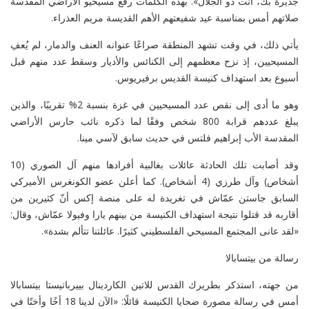
جديرة بك، أنت ذو الجلال». بهذه الكلمات رفع مسيحيو الأراضي المقدسة
صلاتهم أمس بمناسبة عيد شفيعتهم الأهم القديسة مريم العذراء.
يأتي ذلك، في وقت تشهد المنطقة صراعًا عنوانه العنف والدمار، لم يُعفِ
المسيحيين، إذ نزح معظمهم إلى الكنائس والأديار وسقط عدد منهم
قبل
أسبوع
بعد استهداف كنيسة القديس برفيريوس.
وهو ما أدى إلى نقص عدد المسيحيين في غزة بنسبة 2% تقريبًا، والذين
يبلغ
عددهم قرابة 800
شخص وفقًا لما ذكره نائب حارس الأراضي
المقدسة الأب إبراهيم فلتس في حديث سابق لآسي مينا.
وقد أصابت تلك الحادثة عائلات بغالبية أفرادها منهم آل الصوري (10
أشخاص) وآل طرزي (4 أشخاص). كما أعلن عضو الكونغرس الأميركي
السابق جاستن عمّاش في تغريدة له على
منصة إكس
أنّ كثيرين من
أقاربه قد قتلوا نتيجة استهداف الكنيسة من بينهم يارا وفيولا عمّاش، وقال:
«لقد عانى المجتمع المسيحي الفلسطيني كثيرًا. عائلتنا تتألم بشدة».
رسالة من بيتسابالا
من جهته، استذكر بطريرك القدس للاتين الكاردينال بييرباتيستا بيتسابالا
أمس في
رسالة مصورة
ضحايا الكنيسة قائلًا: «الآن لدينا 18 أخًا وأختًا في