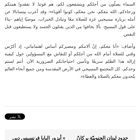
السماء يصلّون من أجلكم ويتشفعون لكم، هم قوتنا. لا تفقدوا همتكم
ورجاءكم، الله معكم، نحن معكم، كونوا أقوياء». وقد أعرب بيتسابالا عن
أمله بزيارة مسيحيي غزة للصلاة معًا وتبادل الخبرات، موصيًا إياهم -بناءً
على قول المسيح- بألا يخافوا من الذين يقتلون الجسد ولا يستطيعون قتل
النفس.
وأضاف: «أنا معكم، إنّ آلامكم ومصيركم أساس اهتماماتي، إذ أكرّس
وقتي للصلاة أمام الله من أجلكم أو للنقاش مع المسؤولين حول كيفية
إزالة هذا الظلم سريعًا وتأمين احتياجاتكم الضرورية الآن. أنتم لستم
وحدكم، كل المجتمع المسيحي في الأرض المقدسة ومن جميع أنحاء العالم
يتّحدون معكم بالصلاة والعطاء».
حدود لبنان الجنوبيّة بركانٌ
« أيزور البابا فرنسيس دبي