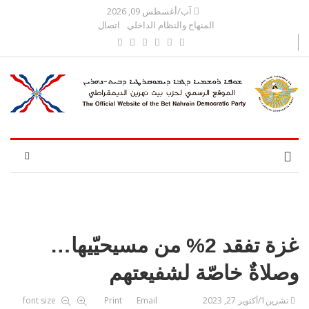
آب/أغسطس 09, 2026
المنهاج والنظام الداخلي
اتصال
غزة تفقد 2% من مسيحيّيها…
وصلاةٌ خاصّة لشفيعتهم
تشرين1/أكتوير 27, 2023
Email
Print
font size